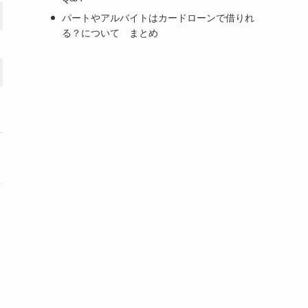
1〜800万円
10万円～800万円
パートやアルバイトはカードローンで借りれ
る？について まとめ
最短9分※2
最短当日回答※4
最短9分※2
–
詳細はこちら
詳細はこちら