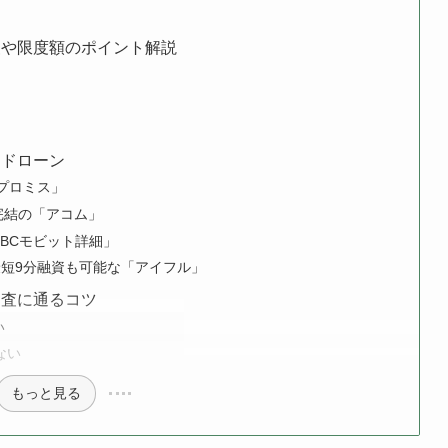
査や限度額のポイント解説
ードローン
プロミス」
完結の「アコム」
MBCモビット詳細」
最短9分融資も可能な「アイフル」
審査に通るコツ
い
ない
もっと見る