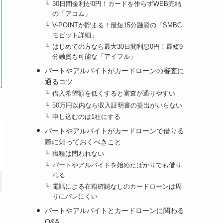
30日間金利が0円！カードを作らずWEB完結
の「アコム」
V-POINTが貯まる！最短15分融資の「SMBC
モビット詳細」
はじめての方なら最大30日間利息0円！最短9
分融資も可能な「アイフル」
パートやアルバイトがカードローンの審査に
通るコツ
借入希望額を低くすると審査が通りやすい
50万円以内なら収入証明書の提出がいらない
申し込むのは1社にする
パートやアルバイトがカードローンで借りる
際に知っておくべきこと
職種は問われない
パートやアルバイトを始めたばかりでも借り
れる
3.0～18.0%
1.5％〜14.5%
電話による在籍確認なしのカードローンは周
りにバレにくい
はじめての方なら
–
パートやアルバイトとカードローンに関わる
最大30日間
Q&A