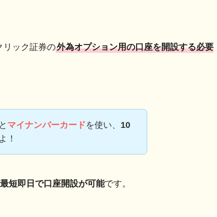
クリック証券の
外為オプション用の口座を開設する必要
と
マイナンバーカード
を使い、
10
よ！
最短即日で口座開設が可能
です。