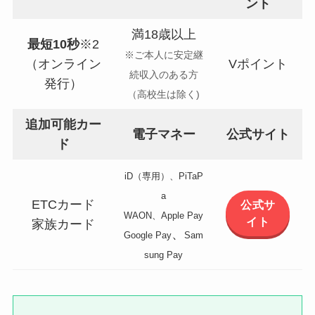
ント
満18歳以上
最短10秒
※2
※ご本人に安定継
（オンライン
Vポイント
続収入のある方
発行）
（高校生は除く)
追加可能カー
電子マネー
公式サイト
ド
iD（専用）、PiTaP
a
ETCカード
公式サ
WAON、Apple Pay
イト
家族カード
、
Google Pay
Sam
sung Pay