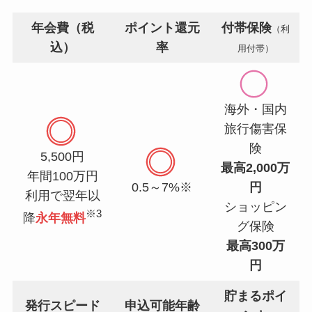
年会費（税
ポイント還元
付帯保険
（利
込）
率
用付帯）
海外・国内
旅行傷害保
険
5,500円
最高2,000万
年間100万円
0.5～7%※
円
利用で翌年以
ショッピン
※3
降
永年無料
グ保険
最高300万
円
貯まるポイ
発行スピード
申込可能年齢