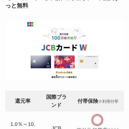
っと無料
国際ブラ
還元率
付帯保険
※利用付帯
ンド
1.0％～10.
JCB