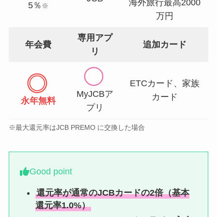
海外旅行最高2000
5％
※
万円
専用アプ
年会費
追加カード
リ
ETCカード、家族
MyJCBア
カード
永年無料
プリ
※最大還元率はJCB PREMO に交換した場合
Good point
還元率が通常のJCBカードの2倍（基本
還元率1.0%）