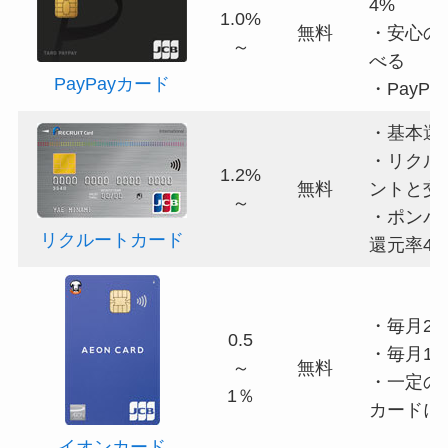
4%
1.0%
無料
・安心の
～
べる
PayPayカード
・Pay
・基本還
・リクル
1.2%
無料
ントと交
～
・ポンパ
リクルートカード
還元率4.
・毎月20
0.5
・毎月1
～
無料
・一定の
1％
カードに
イオンカード