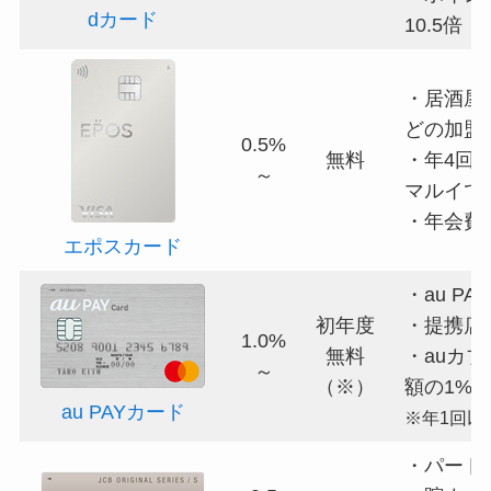
dカード
10.5倍
・居酒屋
どの加盟
0.5%
無料
・年4回
～
マルイで
・年会費
エポスカード
・au P
初年度
・提携店
1.0%
無料
・auカ
～
（※）
額の1%
au PAYカード
※年1回以
・パート