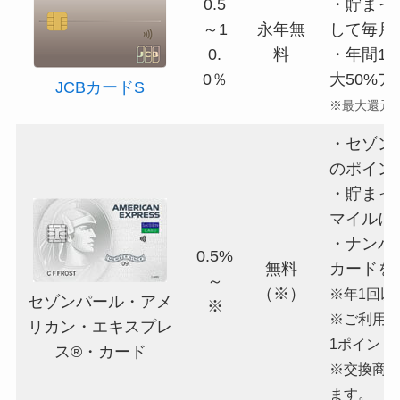
0.5
・貯まった
～1
永年無
して毎月
0.
料
・年間1
0％
大50%ア
JCBカードS
※最大還元
・セゾンQ
のポイン
・貯まっ
マイルに
・ナンバ
0.5%
無料
カードを
～
（※）
※年1回以
セゾンパール・アメ
※
※ご利用金
リカン・エキスプレ
1ポイント
ス®・カード
※交換商
ます。