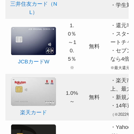
三井住友カード（N
・学生対
L）
1.
・還元率
0％
・スター
～1
ートチャ
無料
0.
・セブン
5％
なら4倍
JCBカードW
※
※最大還元率
・楽天市
上、最大1
1.0%
無料
・新規入
～
・14年連
楽天カード
（※2022
・Yaho