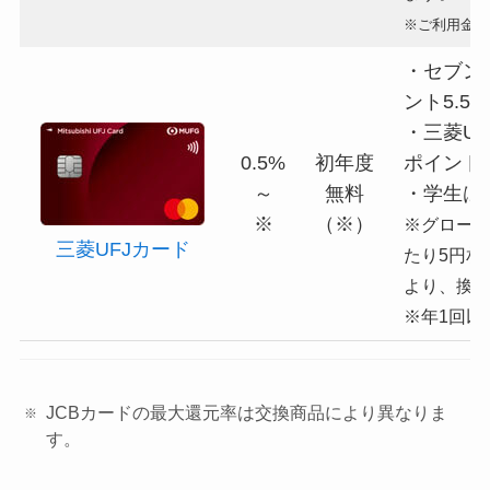
※ご利用金額
・セブン
ント5.5
・三菱UF
0.5%
初年度
ポイント
～
無料
・学生は
※
（※）
※グローバ
三菱UFJカード
たり5円相
より、換
※年1回以
JCBカードの最大還元率は交換商品により異なりま
す。