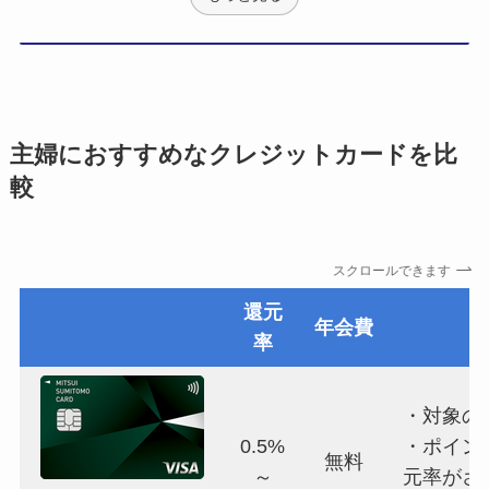
主婦におすすめなクレジットカードを比
較
スクロールできます
還元
年会費
率
・対象の
0.5%
・ポイン
無料
～
元率がさ