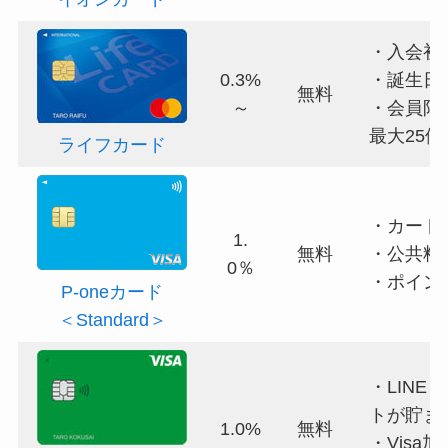
・入会初
0.3%
・誕生日
無料
～
・会員限定
最大25倍
ライフカード
・カード
1.
無料
・公共料金
0％
・ポイン
P-oneカード
＜Standard＞
・LINE
トが貯ま
1.0%
無料
・Visa