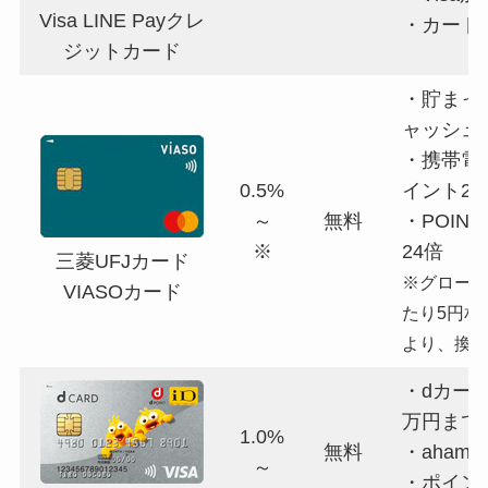
Visa LINE Payクレ
・カード
ジットカード
・貯まっ
ャッシュ
・携帯電
0.5%
イント2
～
無料
・POIN
※
24倍
三菱UFJカード
※グローバ
VIASOカード
たり5円相
より、換
・dカー
万円まで
1.0%
無料
・aham
～
・ポイン