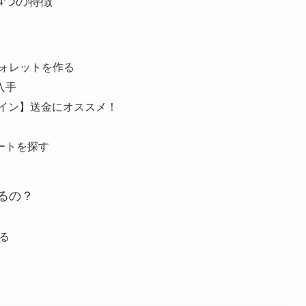
4つの特徴
トウォレットを作る
入手
コイン】送金にオススメ！
アートを探す
るの？
する