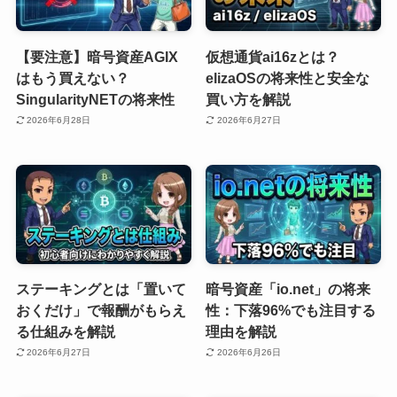
【要注意】暗号資産AGIX
仮想通貨ai16zとは？
はもう買えない？
elizaOSの将来性と安全な
SingularityNETの将来性
買い方を解説
2026年6月28日
2026年6月27日
ステーキングとは「置いて
暗号資産「io.net」の将来
おくだけ」で報酬がもらえ
性：下落96%でも注目する
る仕組みを解説
理由を解説
2026年6月27日
2026年6月26日