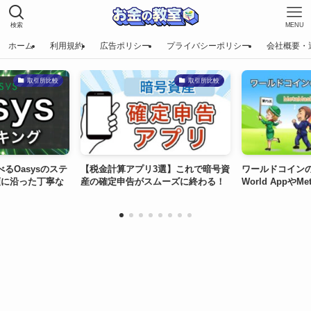
検索
MENU
ホーム
利用規約
広告ポリシー
プライバシーポリシー
会社概要・
取引所比較
取引所比較
sysのステ
【税金計算アプリ3選】これで暗号資
ワールドコインの賢い
った丁寧な
産の確定申告がスムーズに終わる！
World AppやMetaM