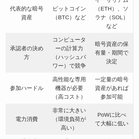
イーサリアム
代表的な暗号
ビットコイン
（ETH）、ソ
資産
（BTC）など
ラナ（SOL）
など
コンピュータ
暗号資産の保
承認者の決め
ーの計算力
有量・期間で
方
（ハッシュパ
決定
ワー）で競争
高性能な専用
一定量の暗号
参加ハードル
機器が必要
資産があれば
（高コスト）
参加可能
非常に大きい
PoWに比べ
電力消費
（環境負荷が
て大幅に低い
高い）