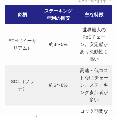
スクロールできます
ステーキング
銘柄
主な特徴
年利の目安
世界最大の
PoSチェー
ETH（イーサ
約3〜5%
ン。安定感が
リアム）
あり流動性も
高い
高速・低コス
トなL1チェー
SOL（ソラ
約6〜8%
ン。ステーキ
ナ）
ング参加者が
多い
ロック期間な