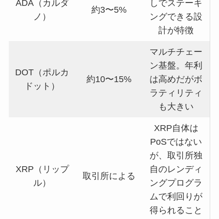
ADA（カルダ
しでステーキ
約3〜5%
ノ）
ングできる設
計が特徴
マルチチェー
ン基盤。年利
DOT（ポルカ
約10〜15%
は高めだがボ
ドット）
ラティリティ
も大きい
XRP自体は
PoSではない
が、取引所独
XRP（リップ
自のレンディ
取引所による
ル）
ングプログラ
ムで利回りが
得られること