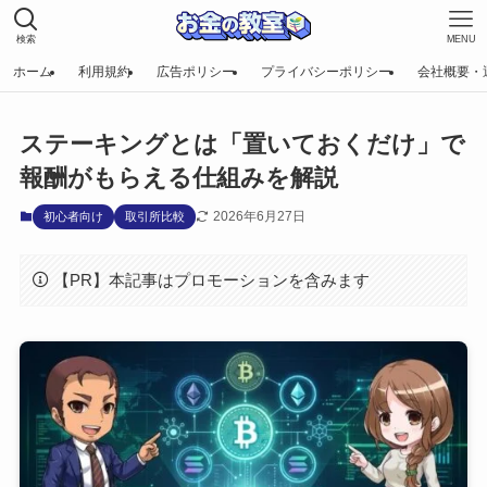
検索
MENU
ホーム
利用規約
広告ポリシー
プライバシーポリシー
会社概要・
ステーキングとは「置いておくだけ」で
報酬がもらえる仕組みを解説
2026年6月27日
初心者向け
取引所比較
【PR】本記事はプロモーションを含みます