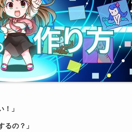
い！」
するの？」