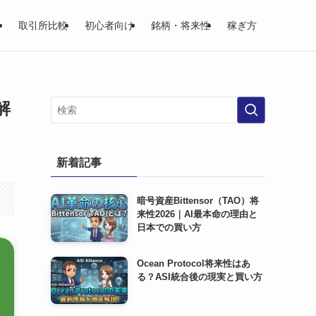
取引所比較
初心者向け
銘柄・将来性
稼ぎ方
解
新着記事
暗号資産Bittensor（TAO）将
来性2026｜AI最本命の理由と
日本での買い方
Ocean Protocol将来性はあ
る？ASI統合後の現実と買い方