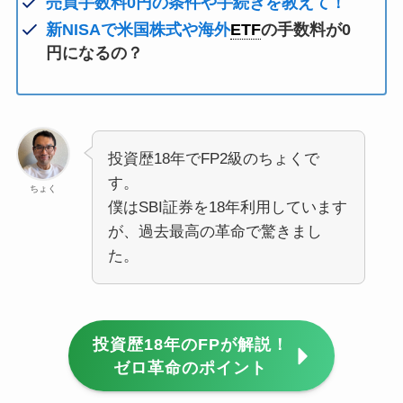
売買手数料0円の条件や手続きを教えて！
新NISAで米国株式や海外
ETF
の手数料が0
円になるの？
投資歴18年でFP2級のちょくで
す。
ちょく
僕はSBI証券を18年利用しています
が、過去最高の革命で驚きまし
た。
投資歴18年のFPが解説！
ゼロ革命のポイント