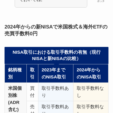
ボッチ
2024年からの新NISAで米国株式＆海外ETFの
売買手数料0円
NISA取引における取引手数料の有無（現行
NISAと新NISAの比較）
銘柄種
取
2023年まで
2024年から
別
引
のNISA取引
のNISA取引
米国個
買
取引手数料あ
取引手数料な
別株
付
り
し
(ADR
売
取引手数料あ
取引手数料な
含む)