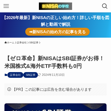
【2026年最新】新NISAの正しい始め方！詳しい手順を図
解と動画で解説
➡新NISAの始め方の記事を見る
ホーム
証券会社
SBI証券
【ゼロ革命】新NISAはSBI証券がお得！
米国株式&海外ETF手数料も0円
2024年11月10日
証券会社
SBI証券
【PR】この記事には広告を含む場合があります