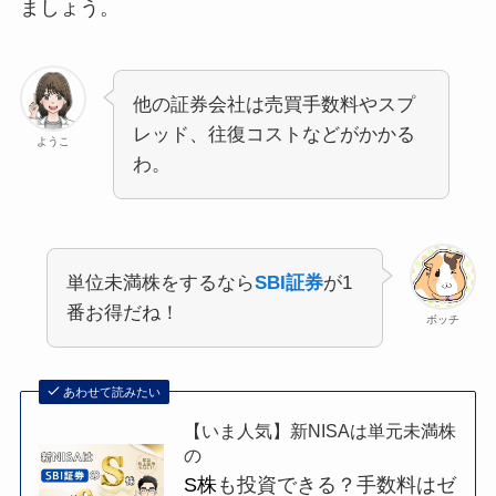
ましょう。
他の証券会社は売買手数料やスプ
レッド、往復コストなどがかかる
ようこ
わ。
単位未満株をするなら
SBI証券
が1
番お得だね！
ボッチ
あわせて読みたい
【いま人気】新NISAは単元未満株
の
S株
も投資できる？手数料はゼ