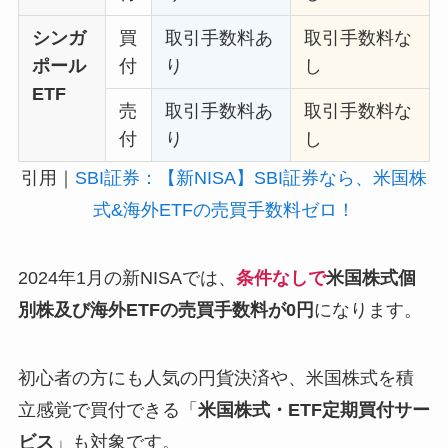
シンガ
買
取引手数料あ
取引手数料な
ポール
付
り
し
ETF
売
取引手数料あ
取引手数料な
付
り
し
引用｜
SBI証券：【新NISA】SBI証券なら、米国株
式&海外ETFの売買手数料ゼロ！
2024年1月の新NISAでは、
条件なしで
米国株式個
別株及び海外ETFの売買手数料が0円
になります。
初心者の方にも人気の円貨決済や、米国株式を積
立感覚で買付できる「
米国株式・ETF定期買付サー
ビス
」も対象です。