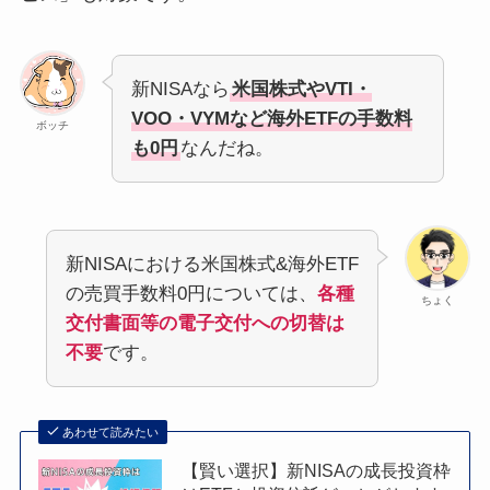
新NISAなら
米国株式やVTI・
VOO・VYMなど海外ETFの手数料
ボッチ
も0円
なんだね。
新NISAにおける米国株式&海外ETF
の売買手数料0円については、
各種
ちょく
交付書面等の電子交付への切替は
不要
です。
あわせて読みたい
【賢い選択】新NISAの成長投資枠