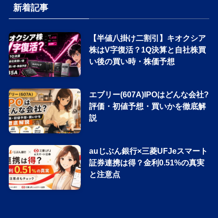
新着記事
【半値八掛け二割引】キオクシア
株はV字復活？1Q決算と自社株買
い後の買い時・株価予想
エブリー(607A)IPOはどんな会社?
評価・初値予想・買いかを徹底解
説
auじぶん銀行×三菱UFJeスマート
証券連携は得？金利0.51%の真実
と注意点