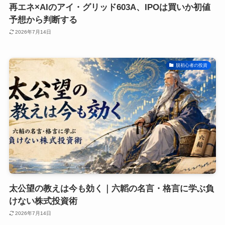
再エネ×AIのアイ・グリッド603A、IPOは買いか初値
予想から判断する
2026年7月14日
脱初心者の投資
太公望の教えは今も効く｜六韜の名言・格言に学ぶ負
けない株式投資術
2026年7月14日