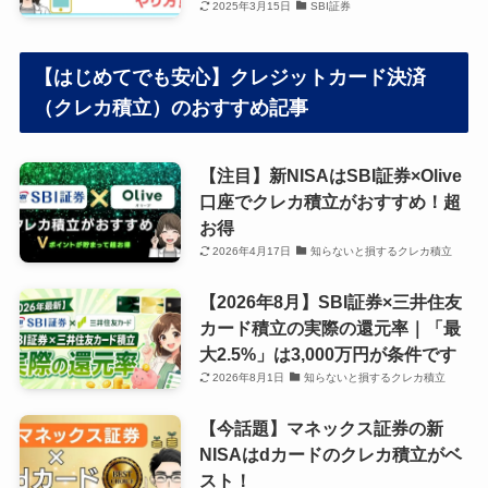
2025年3月15日
SBI証券
【はじめてでも安心】クレジットカード決済
（クレカ積立）のおすすめ記事
【注目】新NISAはSBI証券×Olive
口座でクレカ積立がおすすめ！超
お得
2026年4月17日
知らないと損するクレカ積立
【2026年8月】SBI証券×三井住友
カード積立の実際の還元率｜「最
大2.5%」は3,000万円が条件です
2026年8月1日
知らないと損するクレカ積立
【今話題】マネックス証券の新
NISAはdカードのクレカ積立がベ
スト！