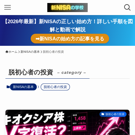
【2026年最新】新NISAの正しい始め方！詳しい手順を図
解と動画で解説
➡新NISAの始め方の記事を見る
ホーム
新NISAの基本
脱初心者の投資
脱初心者の投資
– category –
新NISAの基本
脱初心者の投資
脱初心者の投資