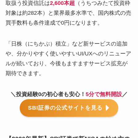
取扱う投資信託は
2,600本超
（うちつみたて投資枠
対象は約282本）と業界最多水準で、国内株式の売
買手数料も条件達成で0円になります。
「日株（にちかぶ）積立」など新サービスの追加
や、分かりやすく使いやすいUI/UXへのリニューア
ルが続いており、今後もますますサービス拡充が
期待できます。
＼投資経験0の初心者も安心！
5分で無料開設
／
SBI証券の公式サイトを見る