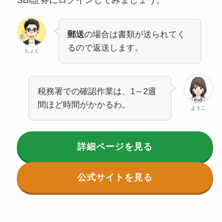
郵送
の場合は書類が送られてく
るので返送します。
ちょく
税務署での確認作業は、1～2週
間ほど時間がかかるわ。
ようこ
詳細ページ
を見る
公式サイト
を見る