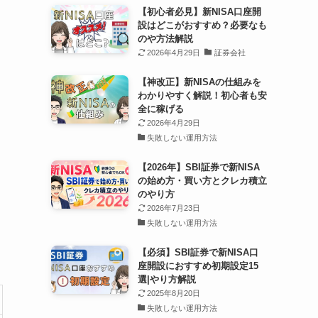
【初心者必見】新NISA口座開
設はどこがおすすめ？必要なも
のや方法解説
2026年4月29日
証券会社
【神改正】新NISAの仕組みを
わかりやすく解説！初心者も安
全に稼げる
2026年4月29日
失敗しない運用方法
【2026年】SBI証券で新NISA
の始め方・買い方とクレカ積立
のやり方
2026年7月23日
失敗しない運用方法
【必須】SBI証券で新NISA口
座開設におすすめ初期設定15
選|やり方解説
2025年8月20日
失敗しない運用方法