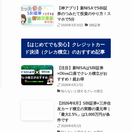
【神アプリ】新NISAでSBI証
券のつみたて投資のやり方！ス
マホで5分
2025年3月15日
SBI証券
【はじめてでも安心】クレジットカー
ド決済（クレカ積立）のおすすめ記事
【注目】新NISAはSBI証券
×Olive口座でクレカ積立がお
すすめ！超お得
2026年4月17日
知らないと損するクレカ積立
【2026年8月】SBI証券×三井住
友カード積立の実際の還元率｜
「最大2.5%」は3,000万円が条
件です
2026年8月1日
知らないと損するクレカ積立