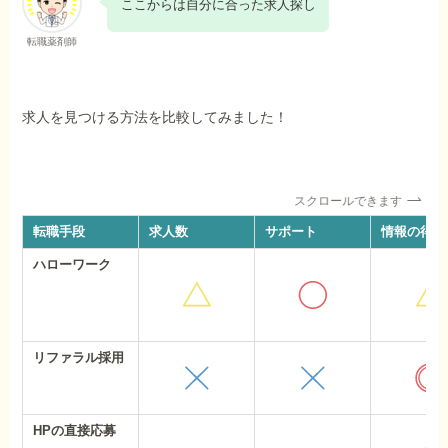
ここからは自分に合った求人探し
転職薬剤師
求人を見つける方法を比較してみました！
スクロールできます
転職手段
求人数
サポート
情報の得や
ハローワーク
リファラル採用
HPの直接応募