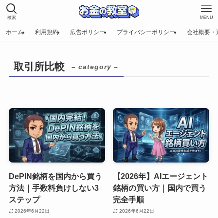
検索
MENU
ホーム
利用規約
広告ポリシー
プライバシーポリシー
会社概要・
取引所比較
– category –
DePIN銘柄を国内から買う
【2026年】AIエージェント
方法｜手数料負けしない3
銘柄の買い方｜国内で買う
ステップ
完全手順
2026年6月22日
2026年6月22日