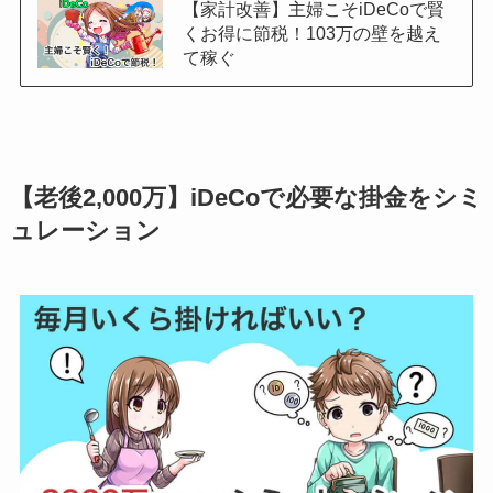
【家計改善】主婦こそiDeCoで賢
くお得に節税！103万の壁を越え
て稼ぐ
【老後2,000万】iDeCoで必要な掛金をシミ
ュレーション