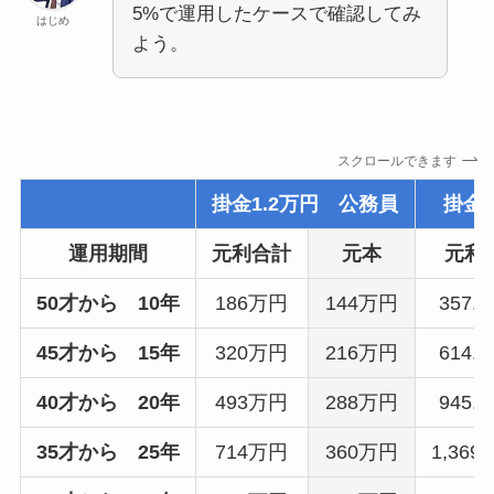
5%で運用したケースで確認してみ
はじめ
よう。
スクロールできます
掛金1.2万円 公務員
掛金2
運用期間
元利合計
元本
元利
50才から 10年
186万円
144万円
357.
45才から 15年
320万円
216万円
614.
40才から 20年
493万円
288万円
945.
35才から 25年
714万円
360万円
1,369