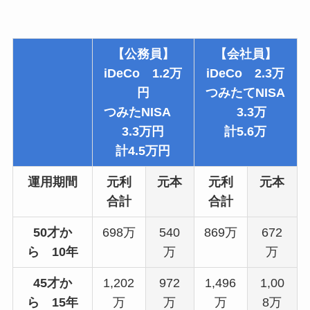
【公務員】
【会社員】
iDeCo 1.2万
iDeCo 2.3万
円
つみたてNISA
つみたNISA
3.3万
3.3万円
計5.6万
計4.5万円
運用期間
元利
元本
元利
元本
合計
合計
50才か
698万
540
869万
672
ら 10年
万
万
45才か
1,202
972
1,496
1,00
ら 15年
万
万
万
8万