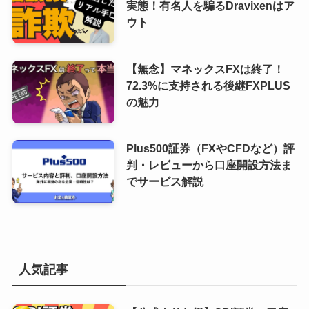
実態！有名人を騙るDravixenはア
ウト
【無念】マネックスFXは終了！
72.3%に支持される後継FXPLUS
の魅力
Plus500証券（FXやCFDなど）評
判・レビューから口座開設方法ま
でサービス解説
人気記事