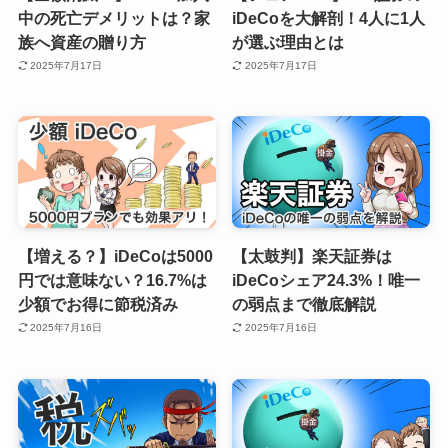
中の死亡デメリットは？家
iDeCoを大解剖！4人に1人
族へ資産の贈り方
が選ぶ理由とは
2025年7月17日
2025年7月17日
【増える？】iDeCoは5000
【太鼓判】楽天証券は
円では意味ない？16.7%は
iDeCoシェア24.3%！唯一
少額でお得に節税済み
の弱点まで徹底解説
2025年7月16日
2025年7月16日