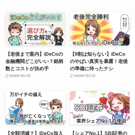
【老後まで案内】iDeCoの
【9割は知らない】iDeCo
金融機関どこがいい？銘柄
のやばい真実を暴露！老後
数とコストが決め手
の準備に待ったナシ
2025年7月17日
2025年7月17日
【全額消滅？】iDeCo加入
【シェアNo.1】SBI証券の