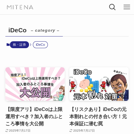
iDeCo
– category –
株・証券
iDeCo
【限度アリ】iDeCoは上限
【リスクあり】iDeCoの元
運用すべき？加入者のふと
本割れとの付き合い方！元
ころ事情を大公開
本保証に潜む罠
2025年7月17日
2025年7月17日