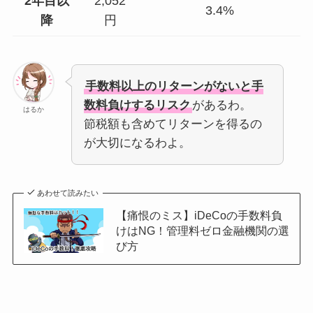
2年目以
2,052
3.4%
降
円
手数料以上のリターンがないと手
数料負けするリスク
があるわ。
はるか
節税額も含めてリターンを得るの
が大切になるわよ。
あわせて読みたい
【痛恨のミス】iDeCoの手数料負
けはNG！管理料ゼロ金融機関の選
び方