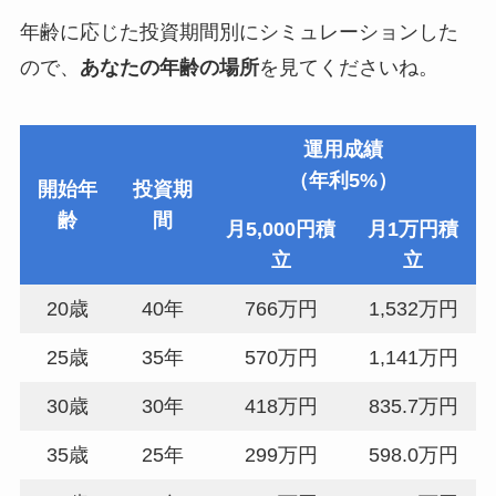
年齢に応じた投資期間別にシミュレーションした
ので、
あなたの年齢の場所
を見てくださいね。
運用成績
（年利5%）
開始年
投資期
齢
間
月5,000円積
月
1万円積
立
立
20歳
40年
766万円
1,532万円
25歳
35年
570万円
1,141万円
30歳
30年
418万円
835.7万円
35歳
25年
299万円
598.0万円