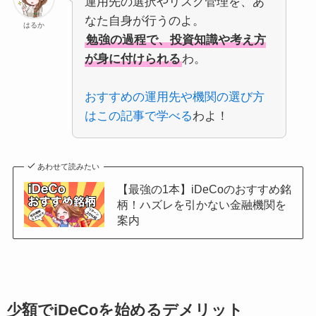
運用先の選択やリスク管理を、あ
なた自身が行うのよ。
はるか
勉強の過程で、投資知識や考え方
が身に付けられる
わ。
おすすめの運用先や機関の選び方
はこの記事で学べる
わよ！
あわせて読みたい
【最強の1本】iDeCoのおすすめ銘
柄！ハズレを引かない金融機関を
案内
少額でiDeCoを始めるデメリット