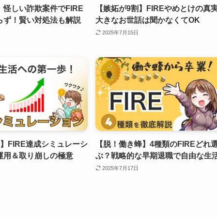
怪しい詐欺案件でFIRE
【嫉妬が9割】FIREやめとけの真
らず！賢い対処法も解説
大きなお世話は聞かなくてOK
2025年7月15日
】FIRE達成シミュレーシ
【脱！働き蜂】4種類のFIREどれ
運用＆取り崩しの極意
ぶ？戦略的な早期退職で自由な生
2025年7月17日