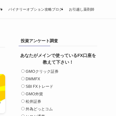
N
バイナリーオプション攻略ブログ
お引越し薬剤師
投資アンケート調査
あなたがメインで使っているFX口座を
教えて下さい！
GMOクリック証券
DMMFX
SBI FXトレード
GMO外貨
松井証券
外為どっとコム