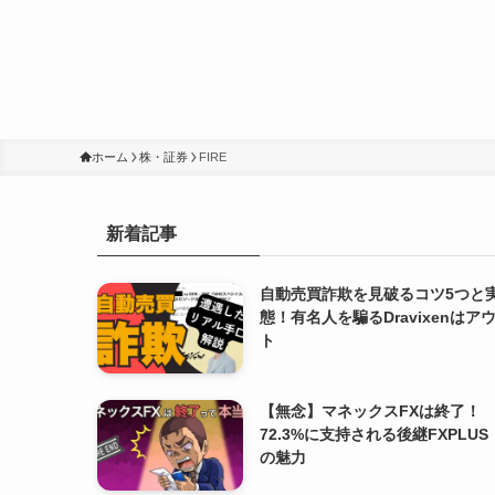
ホーム
株・証券
FIRE
新着記事
自動売買詐欺を見破るコツ5つと
態！有名人を騙るDravixenはア
ト
【無念】マネックスFXは終了！
72.3%に支持される後継FXPLUS
の魅力