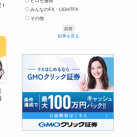
ヒロセ通商
実！
みんなのFX・LIGHTFX
その他
結果を見る
選
活