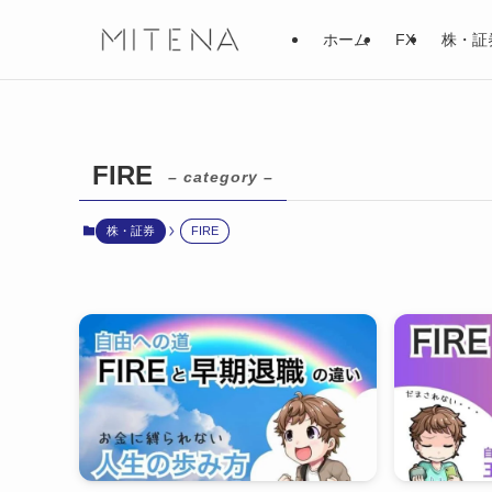
ホーム
FX
株・証
FIRE
– category –
株・証券
FIRE