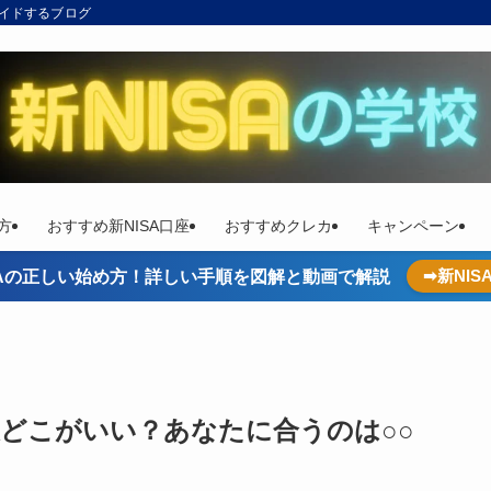
ガイドするブログ
方
おすすめ新NISA口座
おすすめクレカ
キャンペーン
➡新NI
ISAの正しい始め方！詳しい手順を図解と動画で解説
天どこがいい？あなたに合うのは○○