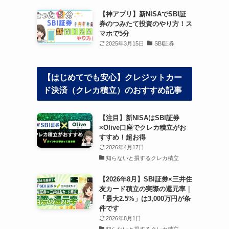
【神アプリ】新NISAでSBI証
券のつみたて投資のやり方！ス
マホで5分
2025年3月15日
SBI証券
【はじめてでも安心】クレジットカー
ド決済（クレカ積立）のおすすめ記事
【注目】新NISAはSBI証券
×Olive口座でクレカ積立がお
すすめ！超お得
2026年4月17日
知らないと損するクレカ積立
【2026年8月】SBI証券×三井住
友カード積立の実際の還元率｜
「最大2.5%」は3,000万円が条
件です
2026年8月1日
知らないと損するクレカ積立