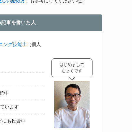
の正しい始め方
」も参考にしてくださいね。
の記事を書いた人
ニング技能士
（個人
はじめまして
ちょくです
継続中
えています
どにも投資中