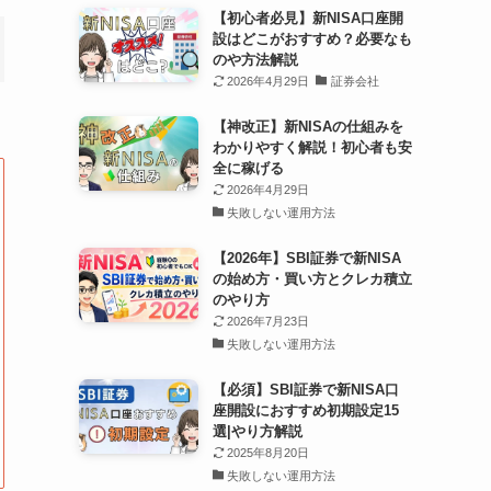
【初心者必見】新NISA口座開
設はどこがおすすめ？必要なも
のや方法解説
2026年4月29日
証券会社
【神改正】新NISAの仕組みを
わかりやすく解説！初心者も安
全に稼げる
2026年4月29日
失敗しない運用方法
【2026年】SBI証券で新NISA
の始め方・買い方とクレカ積立
のやり方
2026年7月23日
失敗しない運用方法
【必須】SBI証券で新NISA口
座開設におすすめ初期設定15
選|やり方解説
2025年8月20日
失敗しない運用方法