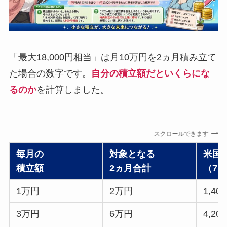
「最大18,000円相当」は月10万円を2ヵ月積み立て
た場合の数字です。
自分の積立額だといくらにな
るのか
を計算しました。
スクロールできます
毎月の
対象となる
米国
積立額
2ヵ月合計
（7
1万円
2万円
1,4
3万円
6万円
4,2