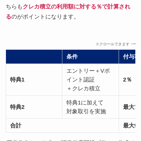
ちらも
クレカ積立の利用額に対する％で計算され
る
のがポイントになります。
スクロールできます
条件
付与率
エントリー＋Vポ
特典1
イント認証
2％
＋クレカ積立
特典1に加えて
特典2
最大7
対象取引を実施
合計
最大9