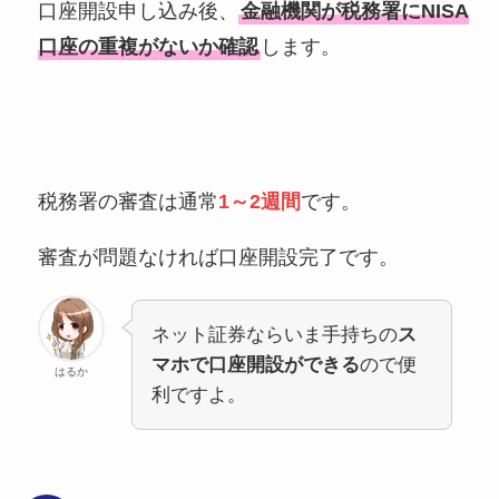
口座開設申し込み後、
金融機関が税務署にNISA
口座の重複がないか確認
します。
税務署の審査は通常
1～2週間
です。
審査が問題なければ口座開設完了です。
ネット証券ならいま手持ちの
ス
マホで口座開設ができる
ので便
はるか
利ですよ。