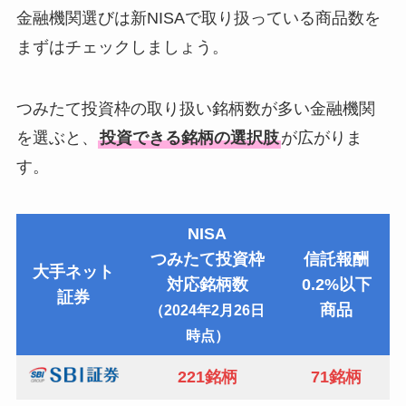
金融機関選びは新NISAで取り扱っている商品数を
まずはチェックしましょう。
つみたて投資枠の取り扱い銘柄数が多い金融機関
を選ぶと、
投資できる銘柄の選択肢
が広がりま
す。
NISA
つみたて投資枠
信託報酬
大手ネット
対応銘柄数
0.2%以下
証券
商品
（2024年2月26日
時点）
221銘柄
71銘柄