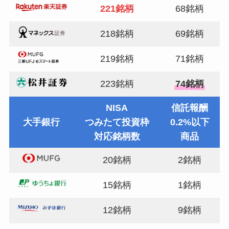
221銘柄
68銘柄
218銘柄
69銘柄
219銘柄
71銘柄
223銘柄
74銘柄
NISA
信託報酬
大手銀行
つみたて投資枠
0.2%以下
対応銘柄数
商品
20銘柄
2銘柄
15銘柄
1銘柄
12銘柄
9銘柄