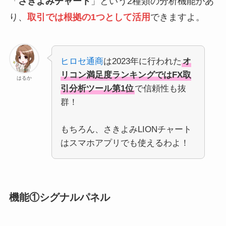
「
さきよみチャート
」という2種類の分析機能があ
り、
取引では根拠の1つとして活用
できますよ。
ヒロセ通商
は2023年に行われた
オ
リコン満足度ランキングではFX取
はるか
引分析ツール第1位
で信頼性も抜
群！
もちろん、さきよみLIONチャート
はスマホアプリでも使えるわよ！
機能①シグナルパネル