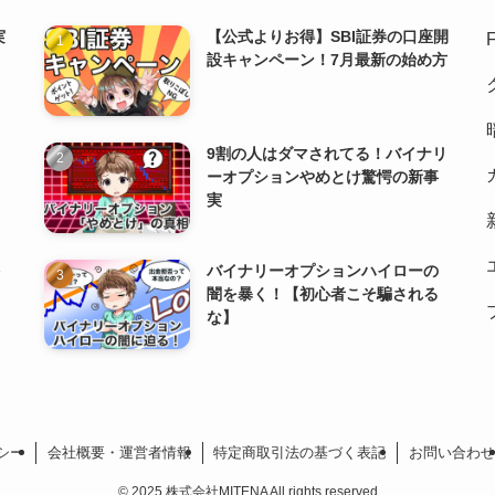
実
【公式よりお得】SBI証券の口座開
ウ
設キャンペーン！7月最新の始め方
9割の人はダマされてる！バイナリ
ーオプションやめとけ驚愕の新事
実
評
バイナリーオプションハイローの
闇を暴く！【初心者こそ騙される
な】
シー
会社概要・運営者情報
特定商取引法の基づく表記
お問い合わせ
©
2025 株式会社MITENA All rights reserved