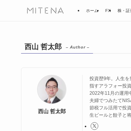
ホーム
FX
株・証
西山 哲太郎
– Author –
投資歴9年。人生を
指すアラフォー投
2022年11月の運
夫婦でつみたてNIS
節税フル活用で投
西山 哲太郎
生ビールと餃子と将