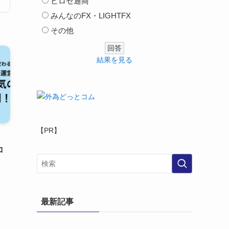
ヒロセ通商
みんなのFX・LIGHTFX
その他
結果を見る
【PR】
！
コ
最新記事