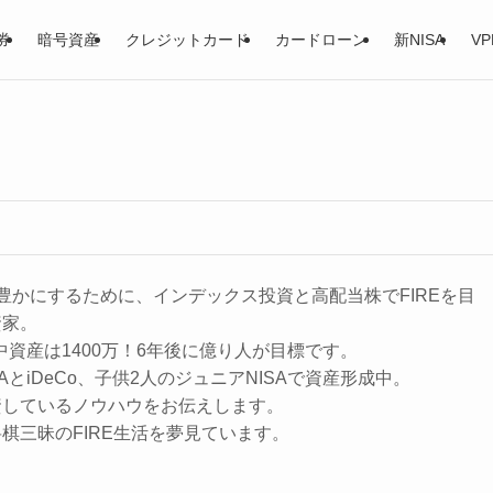
券
暗号資産
クレジットカード
カードローン
新NISA
VP
豊かにするために、インデックス投資と高配当株でFIREを目
資家。
用中資産は1400万！6年後に億り人が目標です。
AとiDeCo、子供2人のジュニアNISAで資産形成中。
資しているノウハウをお伝えします。
棋三昧のFIRE生活を夢見ています。