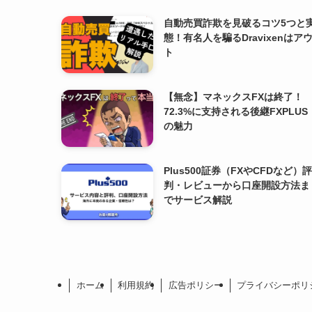
自動売買詐欺を見破るコツ5つと
態！有名人を騙るDravixenはア
ト
【無念】マネックスFXは終了！
72.3%に支持される後継FXPLUS
の魅力
Plus500証券（FXやCFDなど）
判・レビューから口座開設方法ま
でサービス解説
ホーム
利用規約
広告ポリシー
プライバシーポリ