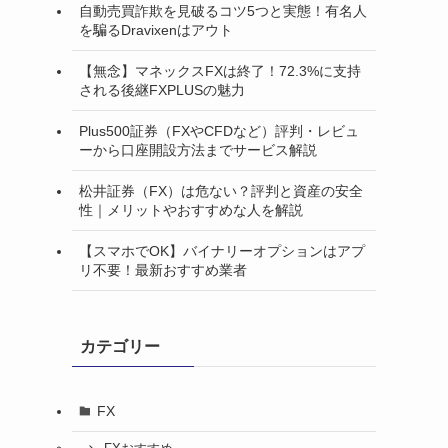
自動売買詐欺を見破るコツ5つと実態！有名人
を騙るDravixenはアウト
【無念】マネックスFXは終了！72.3%に支持
される後継FXPLUSの魅力
Plus500証券（FXやCFDなど）評判・レビュ
ーから口座開設方法までサービス解説
松井証券（FX）は危ない？評判と資産の安全
性｜メリットやおすすめな人を解説
【スマホでOK】バイナリーオプションはアプ
リ不要！最新おすすめ業者
カテゴリー
FX