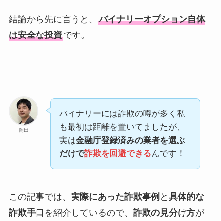
結論から先に言うと、
バイナリーオプション自体
は安全な投資
です。
バイナリーには詐欺の噂が多く私
も最初は距離を置いてましたが、
岡田
実は
金融庁登録済みの業者を選ぶ
だけで
詐欺を回避できる
んです！
この記事では、
実際にあった詐欺事例
と
具体的な
詐欺手口
を紹介しているので、
詐欺の見分け方
が