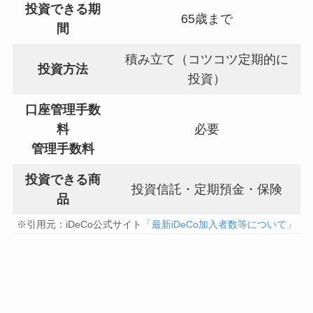
投資できる期
65歳まで
間
積み立て（コツコツ定期的に
投資方法
投資）
口座管理手数
料
必要
管理手数料
投資できる商
投資信託・定期預金・保険
品
※引用元：iDeCo公式サイト
「最新iDeCo加入者数等について」