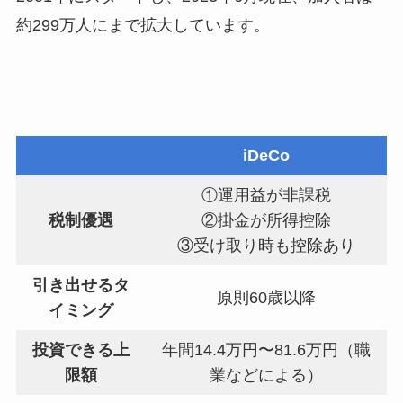
約299万人にまで拡大しています。
iDeCo
①運用益が非課税
税制優遇
②掛金が所得控除
③受け取り時も控除あり
引き出せるタ
原則60歳以降
イミング
投資できる上
年間14.4万円〜81.6万円（職
限額
業などによる）