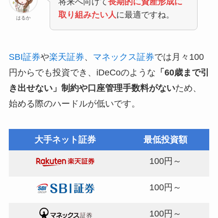
将来へ向けて
長期的に資産形成に
取り組みたい人
に最適ですね。
はるか
SBI証券
や
楽天証券
、
マネックス証券
では月々100
円からでも投資でき、iDeCoのような
「60歳まで引
き出せない」制約や口座管理手数料がない
ため、
始める際のハードルが低いです。
大手ネット証券
最低投資額
100円～
100円～
100円～