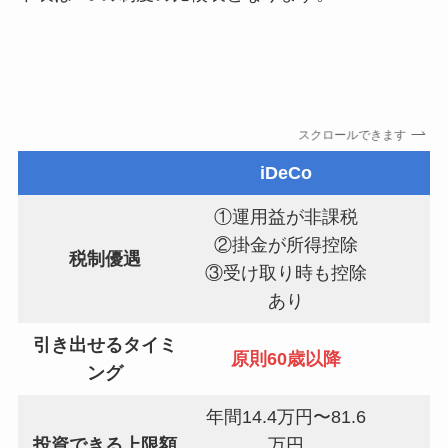
スクロールできます
iDeCo
①運用益が非課税
②掛金が所得控除
税制優遇
③受け取り時も控除
あり
引き出せるタイミ
原則60歳以降
ング
年間14.4万円〜81.6
投資できる上限額
万円