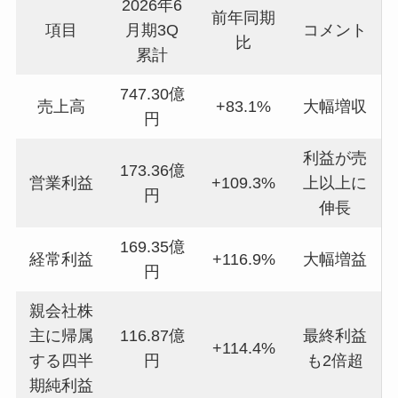
2026年6
前年同期
項目
月期3Q
コメント
比
累計
747.30億
売上高
+83.1%
大幅増収
円
利益が売
173.36億
営業利益
+109.3%
上以上に
円
伸長
169.35億
経常利益
+116.9%
大幅増益
円
親会社株
主に帰属
116.87億
最終利益
+114.4%
する四半
円
も2倍超
期純利益