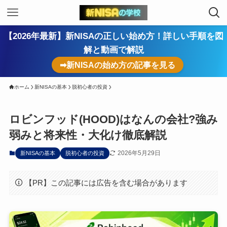
【2026年最新】新NISAの正しい始め方！詳しい手順を図
解と動画で解説
➡新NISAの始め方の記事を見る
ホーム
新NISAの基本
脱初心者の投資
ロビンフッド(HOOD)はなんの会社?強み
弱みと将来性・大化け徹底解説
2026年5月29日
新NISAの基本
脱初心者の投資
【PR】この記事には広告を含む場合があります