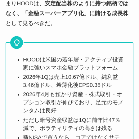
まりHOODは、
安定配当株のように持つ銘柄では
なく、「金融スーパーアプリ化」に賭ける成長株
として見るべきだ。
HOODは米国の若年層・アクティブ投資
家に強いスマホ金融プラットフォーム
2026年1Qは売上10.67億ドル、純利益
3.46億ドル、希薄化後EPS0.38ドル
2026年4月も預かり資産・株式取引・オ
プション取引が伸びており、足元のモメ
ンタムは良好
ただし暗号資産収益は1Qに前年比47％
減で、ボラティリティの高さは残る
新NISAで買うなら、コアではなくサテ