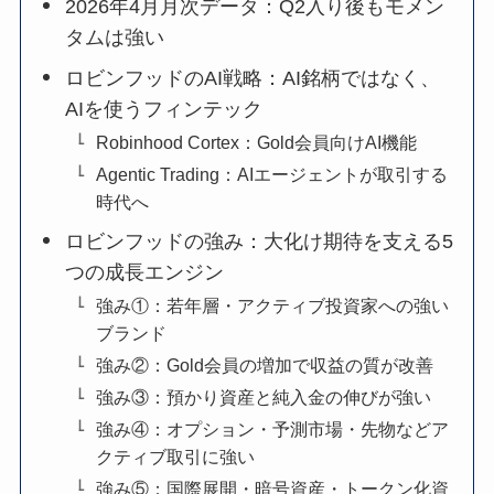
2026年4月月次データ：Q2入り後もモメン
タムは強い
ロビンフッドのAI戦略：AI銘柄ではなく、
AIを使うフィンテック
Robinhood Cortex：Gold会員向けAI機能
Agentic Trading：AIエージェントが取引する
時代へ
ロビンフッドの強み：大化け期待を支える5
つの成長エンジン
強み①：若年層・アクティブ投資家への強い
ブランド
強み②：Gold会員の増加で収益の質が改善
強み③：預かり資産と純入金の伸びが強い
強み④：オプション・予測市場・先物などア
クティブ取引に強い
強み⑤：国際展開・暗号資産・トークン化資