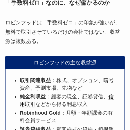
「手数料ゼロ」なのに、なぜ儲かるのか
ロビンフッドは「手数料ゼロ」の印象が強いが、
無料で取引させているだけの会社ではない。収益
源は複数ある。
ロビンフッドの主な収益源
取引関連収益
：株式、オプション、暗号
資産、予測市場、先物など
純金利収益
：顧客の現金、証券貸借、
信
用取引
などから得る利息収入
Robinhood Gold
：月額・年額課金の有
料会員サービス
証券貸借収益
：顧客株式の貸株・担保運