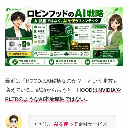
最近は「HOODはAI銘柄なのか？」という見方も
増えている。結論から言うと、
HOODは
NVIDIAや
PLTRのようなAI本流銘柄ではない
。
ただし、
AIを使って
金融サービス