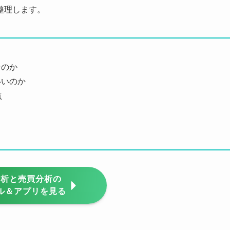
整理します。
なのか
いいのか
点
分析と売買分析の
ル＆アプリを見る