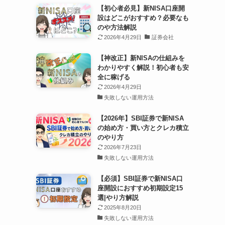
【初心者必見】新NISA口座開
設はどこがおすすめ？必要なも
のや方法解説
2026年4月29日
証券会社
【神改正】新NISAの仕組みを
わかりやすく解説！初心者も安
全に稼げる
2026年4月29日
失敗しない運用方法
【2026年】SBI証券で新NISA
の始め方・買い方とクレカ積立
のやり方
2026年7月23日
失敗しない運用方法
【必須】SBI証券で新NISA口
座開設におすすめ初期設定15
選|やり方解説
2025年8月20日
失敗しない運用方法