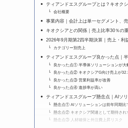
ティアンドエスグループとは？キオク
会社概要
事業内容｜会計上は単一セグメント、売
キオクシアとの関係｜売上比率30％の
2026年9月期第2四半期決算｜売上・
カテゴリー別売上
ティアンドエスグループ良かった点｜半
良かった点① 半導体ソリューションが大
良かった点② キオクシアG向け売上が32.
良かった点③ 営業利益率が改善
良かった点④ 進捗率が高い
ティアンドエスグループ懸念点｜AIソ
懸念点① AIソリューションは前年同期比
懸念点② キオクシア関連として期待され
懸念点③ 人材確保と外注費上昇リスク