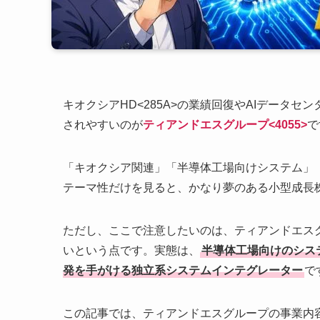
キオクシアHD<285A>の業績回復やAIデータ
されやすいのが
ティアンドエスグループ<4055>
で
「キオクシア関連」「半導体工場向けシステム」
テーマ性だけを見ると、かなり夢のある小型成長
ただし、ここで注意したいのは、ティアンドエス
いという点です。実態は、
半導体工場向けのシス
発を手がける独立系システムインテグレーター
で
この記事では、ティアンドエスグループの事業内容