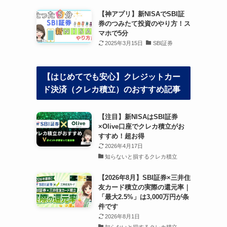
【神アプリ】新NISAでSBI証
券のつみたて投資のやり方！ス
マホで5分
2025年3月15日
SBI証券
【はじめてでも安心】クレジットカー
ド決済（クレカ積立）のおすすめ記事
【注目】新NISAはSBI証券
×Olive口座でクレカ積立がお
すすめ！超お得
2026年4月17日
知らないと損するクレカ積立
【2026年8月】SBI証券×三井住
友カード積立の実際の還元率｜
「最大2.5%」は3,000万円が条
件です
2026年8月1日
知らないと損するクレカ積立