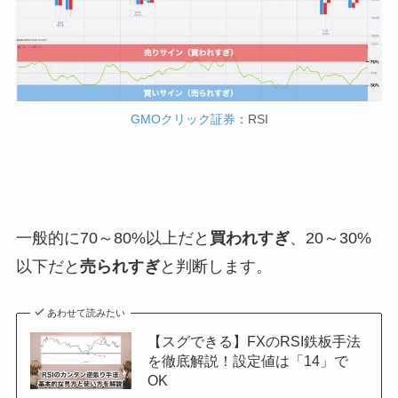
GMOクリック証券
：RSI
一般的に70～80%以上だと
買われすぎ
、20～30%
以下だと
売られすぎ
と判断します。
あわせて読みたい
【スグできる】FXのRSI鉄板手法
を徹底解説！設定値は「14」で
OK