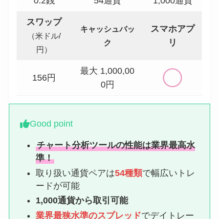
0.2
銭
54通貨
1,000
通貨
スワップ
スマホアプ
キャッシュバッ
（米ドル/
リ
ク
円）
最大 1,000,00
156
円
0
円
Good point
チャート分析ツールの性能は業界最高水
準！
取り扱い通貨ペアは
54種類
で幅広いトレ
ードが可能
1,000通貨から取引可能
業界最狭水準のスプレッド
でデイトレー