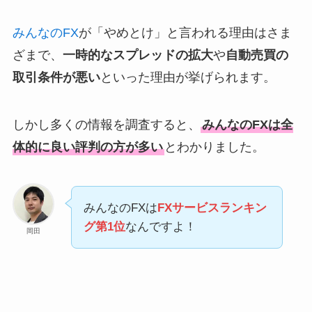
みんなのFX
が「やめとけ」と言われる理由はさま
ざまで、
一時的なスプレッドの拡大
や
自動売買の
取引条件が悪い
といった理由が挙げられます。
しかし多くの情報を調査すると、
みんなのFXは全
体的に良い評判の方が多い
とわかりました。
みんなのFXは
FXサービスランキン
グ第1位
なんですよ！
岡田