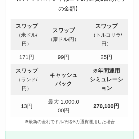
の金額】
スワップ
スワップ
スワップ
（米ドル/
（トルコリラ/
（豪ドル/円）
円）
円）
171
円
99
円
25
円
スワップ
年間運用
※
キャッシュ
シミュレーシ
（ランド/
バック
ョン
円）
最大 1,000,0
13
円
270,100円
00
円
※最新の金利でドル/円を5万通貨運用した場合