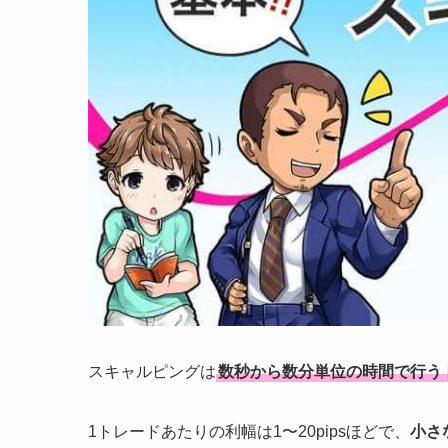
スキャルピングは
数秒から数分単位の時間で行う
1トレードあたりの利幅は1〜20pipsほどで、
小さ