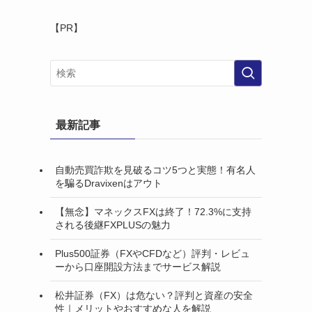
【PR】
最新記事
自動売買詐欺を見破るコツ5つと実態！有名人
を騙るDravixenはアウト
【無念】マネックスFXは終了！72.3%に支持
される後継FXPLUSの魅力
Plus500証券（FXやCFDなど）評判・レビュ
を
ーから口座開設方法までサービス解説
松井証券（FX）は危ない？評判と資産の安全
性｜メリットやおすすめな人を解説