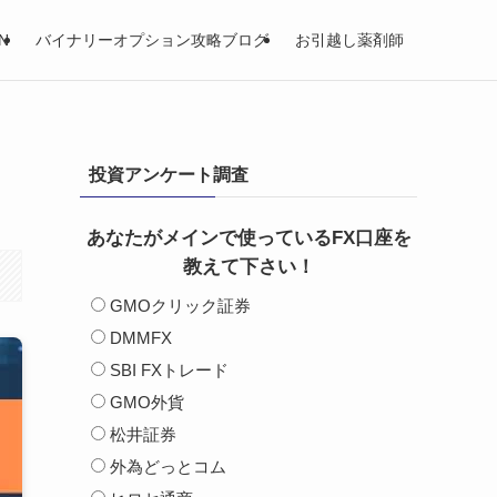
N
バイナリーオプション攻略ブログ
お引越し薬剤師
投資アンケート調査
あなたがメインで使っているFX口座を
教えて下さい！
GMOクリック証券
DMMFX
SBI FXトレード
GMO外貨
松井証券
外為どっとコム