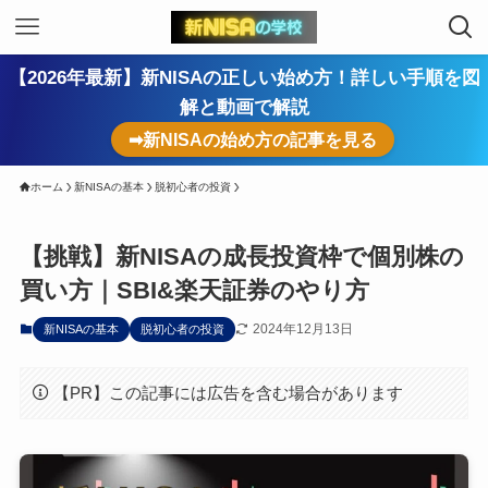
【2026年最新】新NISAの正しい始め方！詳しい手順を図
解と動画で解説
➡新NISAの始め方の記事を見る
ホーム
新NISAの基本
脱初心者の投資
【挑戦】新NISAの成長投資枠で個別株の
買い方｜SBI&楽天証券のやり方
2024年12月13日
新NISAの基本
脱初心者の投資
【PR】この記事には広告を含む場合があります