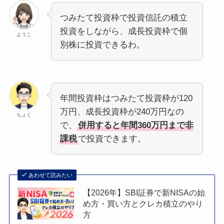
つみたて投資枠で投資信託の積立
投資をしながら、成長投資枠で個
ようこ
別株に投資できるわ。
年間投資枠はつみたて投資枠が120
万円、成長投資枠が240万円なの
ちょく
で、
併用すると年間360万円まで非
課税
で投資できます。
あわせて読みたい
【2026年】SBI証券で新NISAの始
め方・買い方とクレカ積立のやり
方