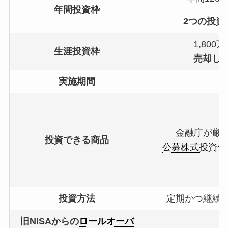
年間投資枠
2つの投資
1,800
生涯投資枠
売却し
実施期間
金融庁が厳
投資できる商品
公募株式投資信
投資方法
定期かつ継続
旧NISAからの
ロールオーバ